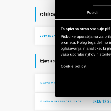
Potrdi
Vodnik za izbiro
Ta spletna stran vsebuje pi
Selection 
VODNIK ZA IZBIRO
Piškotke uporabljamo za prila
prometa. Poleg tega delimo i
oglaševanja in analitike, ki j
vašo uporabo njihovih storite
Izjava o skladnosti
Cookie policy.
DoC Type 
IZJAVA O SKLADNOSTI
UKCA 12 S
IZJAVA O SKLADNOSTI UKCA