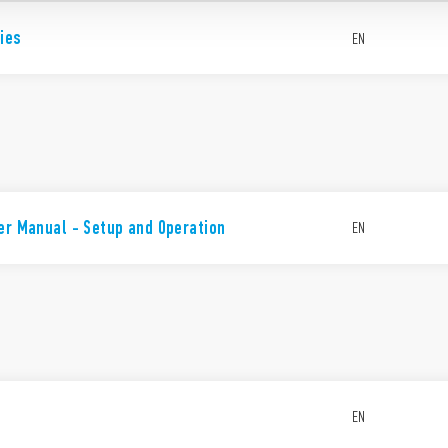
ies
EN
er Manual - Setup and Operation
EN
EN