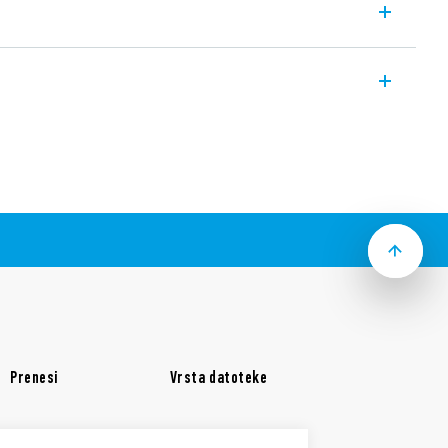
ro funkcijo ter vgrajeno Bluetooth
unkcijo letnega programiranja za
objih ali posebnih dnevih v letu.
matizacije, javno razsvetljavo in
o brezžične GPS antene (Tip 012.BG.8.230)
izhodov preko Bluetooth komunikacije (Tip
miranja:
iranje prek pametnega telefona –
ehnologijo Bluetooth in NFC
iranje s pomočjo gumba za ročno
naprednimi funkcijami
Prenesi
Vrsta datoteke
figuracijo preko aplikacije in razširljivost
dov
10…230 V AC
n vhodov s pomočjo 1Y.P2 in 13.21-B