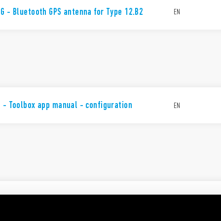
G - Bluetooth GPS antenna for Type 12.B2
EN
 - Toolbox app manual - configuration
EN
management
EN