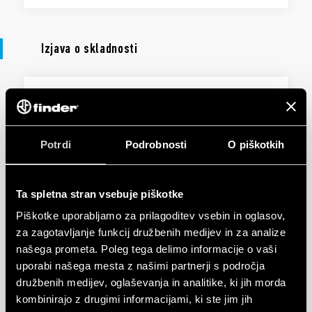
Izjava o skladnosti
IZJAVA O SKLADNOSTI UKCA
UKCA 10 Series
Potrdi
Podrobnosti
O piškotkih
EN
|
|
.
PDF
Ta spletna stran vsebuje piškotke
Piškotke uporabljamo za prilagoditev vsebin in oglasov,
IZJAVA O SKLADNOSTI
za zagotavljanje funkcij družbenih medijev in za analize
DoC 10 Series
našega prometa. Poleg tega delimo informacije o vaši
uporabi našega mesta z našimi partnerji s področja
družbenih medijev, oglaševanja in analitike, ki jih morda
EN
|
|
.
PDF
kombinirajo z drugimi informacijami, ki ste jim jih