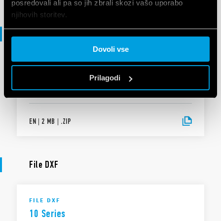
posredovali ali pa so jih zbrali skozi vašo uporabo
njihovih storitev.
File 3D
Cookie policy.
Dovoli vse
MAPA 3D
Prilagodi
10 Series
EN
|
2 MB
|
.
ZIP
File DXF
FILE DXF
10 Series