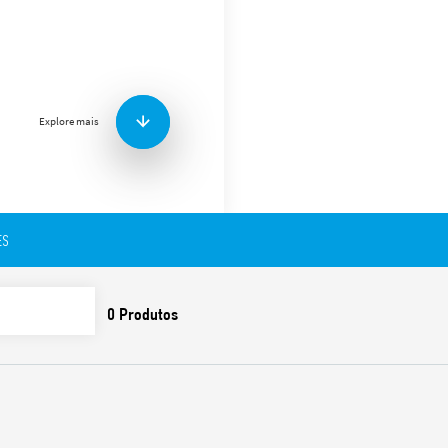
Base com conexão a parafu
(EN 60715)
Explore mais
ES