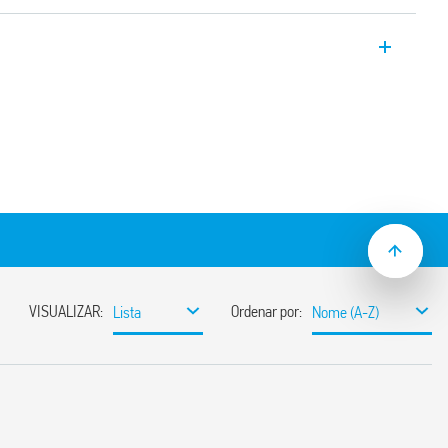
ofunção e multitensão com comutação
a 10 dias
 mm (EN 60715)
s normas EN 45545-2: 2013 (proteção
EN 61373 (resistência a choques e
classe B), EN 50155 (resistência à
, classe T1)