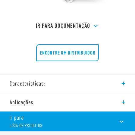
IR PARA DOCUMENTAÇÃO
ENCONTRE UM DISTRIBUIDOR
Características:
Temporizador modular Tipo 83.01 multitensão, 1 contato.
Aplicações
Possui as seguintes funções:
Ir para
LISTA DE PRODUTOS
AI: AI: Atraso à operação