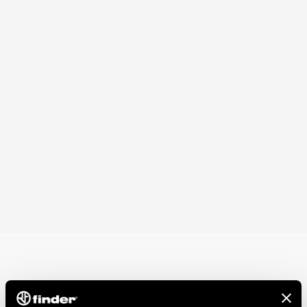
Em conformidade com as normas EN 45545-2: 2013
(proteção contra incêndio e fumaça), EN 61373
(resistência a choques e vibrações, categoria 1, classe B),
EN 50155 (resistência à temperatura e umidade, classe T1)