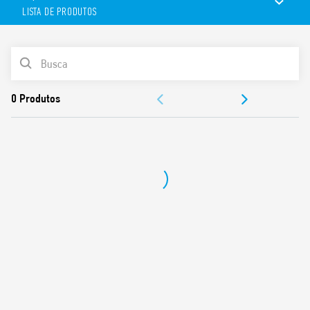
Tensão nominal: 230 V AC
LISTA DE PRODUTOS
Corrente nominal: até 16 A
Adequado para sistemas franceses
Disponível em cinzento e amarelo
LISTA DE PRODUTOS
Versão disponível com LED indicador de tensão
45 mm de largura
DOCUMENTAÇÃO
Montagem em painel ou calha DIN TS 35mm (EN 60715)
APROVAÇÕES