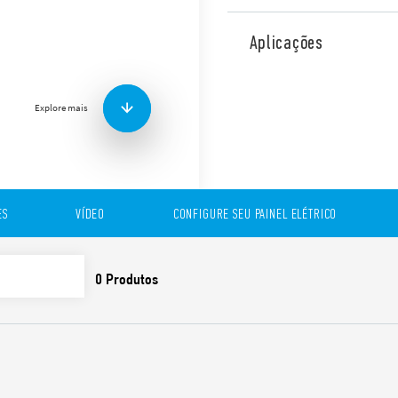
A série 7L é composta por 
montagem magnética.
Aplicações
São a solução perfeita para
elétricos de todos os tipos.
São extremamente práticas 
Explore mais
em qualquer lugar dentro d
magnética direta ou através
Outras características inclu
Montagem magnética di
parafusado
ES
VÍDEO
CONFIGURE SEU PAINEL ELÉTRICO
Terminais plugáveis p
(até 7 luminárias)
Fluxo luminoso: 600 l
Baixo consumo de ener