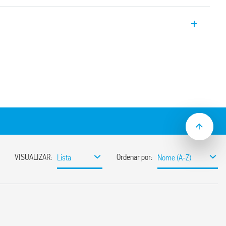
uma Luminária de painel LED com
 a iluminação de máquinas e painéis
e funcionais e facilmente posicionadas
o painel elétrico, graças à montagem
 de suportes de parafusos.
em:
reta ou através de um suporte metálico
ara conexão com uma ou mais unidades
umens
gia