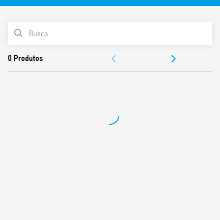
Tensão de monitoramento (UN de 208 V a 480 V, 50/60 Hz)
Sinaliza erros de falta de fase também em presença de
tensões regeneradas
LISTA DE PRODUTOS
Lógica de segurança positiva – O contato abre quando o
relé detecta uma falha
DOCUMENTAÇÃO
2 versões: 1 contato reversível, 6 A (17.5 mm de largura) e
contatos reversíveis, 8 A (22.5 mm de largura)
APROVAÇÕES
Montagem em trilho 35 mm (EN 60715)
VÍDEO