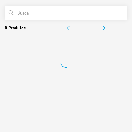
Operação biestável com comando de reset
LISTA DE PRODUTOS
particularmente adequado para aplicações no setor
terciário: banheiros públicos, hospitais, hotéis ou com
DOCUMENTAÇÃO
painéis)
APROVAÇÕES