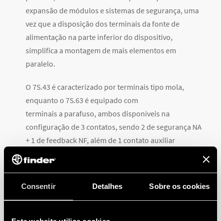
expansão de módulos e sistemas de segurança, uma
vez que a disposição dos terminais da fonte de
alimentação na parte inferior do dispositivo,
simplifica a montagem de mais elementos em
paralelo.
O 7S.43 é caracterizado por terminais tipo mola,
enquanto o 7S.63 é equipado com
terminais a parafuso, ambos disponíveis na
configuração de 3 contatos, sendo 2 de segurança NA
+ 1 de feedback NF, além de 1 contato auxiliar
normalmente aberto.
A gama de relés com contatos guiados também inclui
Consentir
Detalhes
Sobre os cookies
modelos modulares 7S que atendem o nível SIL2,
contendo 2 a 6 contatos com terminais de mola e
parafuso e a série 50, com 2, 4 e 6 contatos de circuito