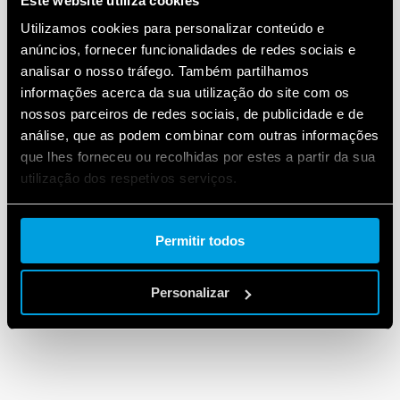
Este website utiliza cookies
impresso, tornando-se assim a solução ideal para
Utilizamos cookies para personalizar conteúdo e
diversos tipos de necessidade, atendendo desde
anúncios, fornecer funcionalidades de redes sociais e
máquinas-ferramentas até aplicações ferroviárias.
analisar o nosso tráfego. Também partilhamos
informações acerca da sua utilização do site com os
Saiba mais:
nossos parceiros de redes sociais, de publicidade e de
análise, que as podem combinar com outras informações
https://findernet-cms.production.findernet-
que lhes forneceu ou recolhidas por estes a partir da sua
k8s.findernet.com/app/uploads/2020/09/S7SPT-
utilização dos respetivos serviços.
1.pdf
Cookie policy.
https://gfinder.findernet.com/public/attachments/7S
Permitir todos
/PT/RAIL7SPT.pdf
Personalizar