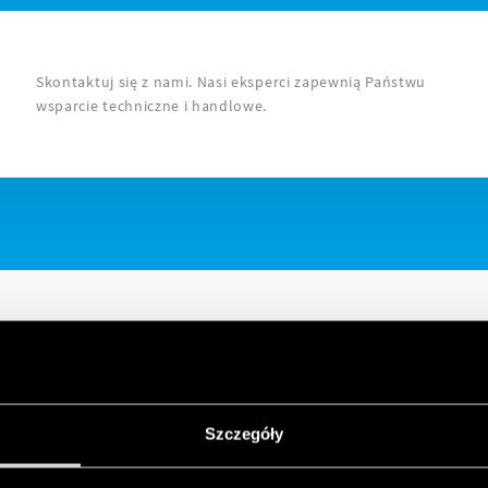
Skontaktuj się z nami. Nasi eksperci zapewnią Państwu
wsparcie techniczne i handlowe.
Szczegóły