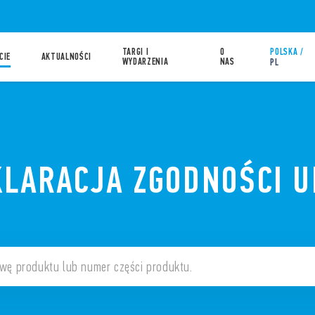
TARGI I
O
POLSKA /
CIE
AKTUALNOŚCI
WYDARZENIA
NAS
PL
KLARACJA ZGODNOŚCI U