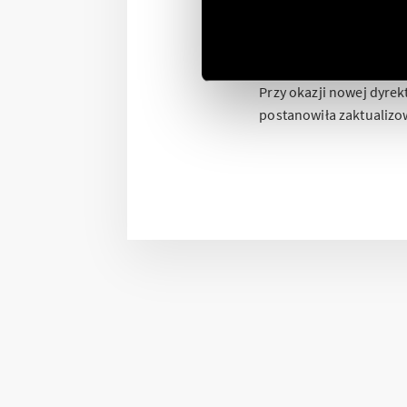
Przekaźnik A
sprzęgający,
Przy okazji nowej dyrek
postanowiła zaktualizo