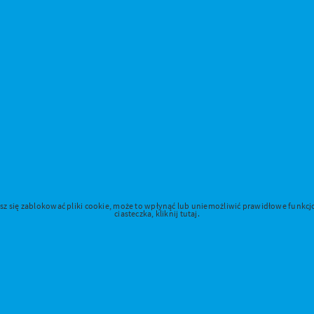
jesz się zablokować pliki cookie, może to wpłynąć lub uniemożliwić prawidłowe funk
ciasteczka, kliknij tutaj.