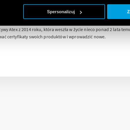
tEx | Przekaźnik, Przekaźnikowy m
 timery
Spersonalizuj
Z
tywy Atex z 2014 roku, która weszła w życie nieco ponad 2 lata tem
wać certyfikaty swoich produktów i wprowadzić nowe.