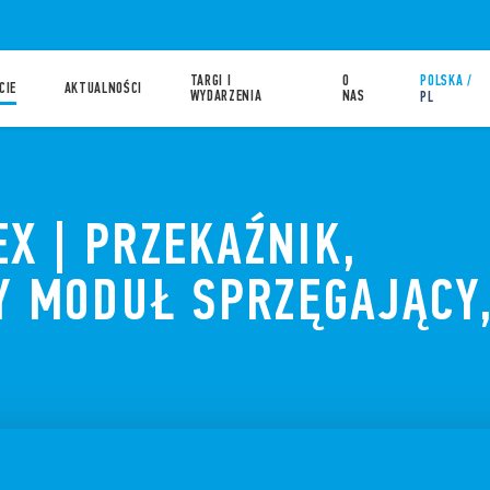
TARGI I
O
POLSKA /
CIE
AKTUALNOŚCI
WYDARZENIA
NAS
PL
X | PRZEKAŹNIK,
Y MODUŁ SPRZĘGAJĄCY