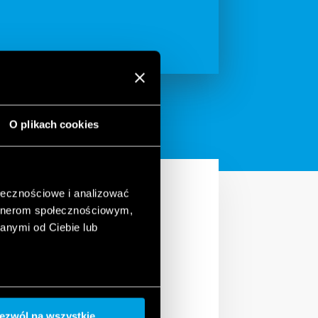
O plikach cookies
ołecznościowe i analizować
artnerom społecznościowym,
anymi od Ciebie lub
odpowiedniej atmosfery
powiednim komfortem
ezwól na wszystkie