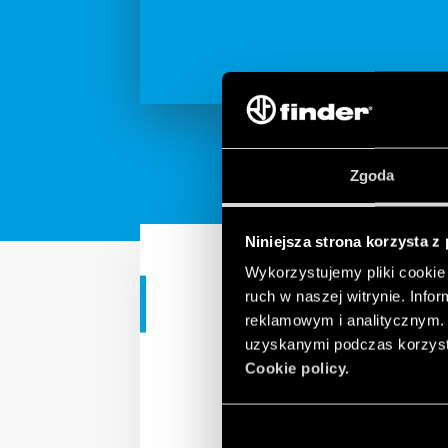
Zgoda
Niniejsza strona korzysta z
Wykorzystujemy pliki cookie 
ruch w naszej witrynie. Inf
APLIKACJE MIESZKANIOWE
reklamowym i analitycznym. 
Finder Seria
uzyskanymi podczas korzysta
Cookie policy.
Przyciemnianie światła,
w miejscach takich jak 