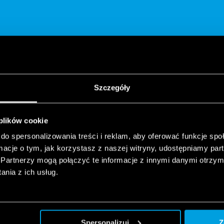
PODZIEL SIĘ
Szczegóły
 plików cookie
do spersonalizowania treści i reklam, aby oferować funkcje sp
ormacje o tym, jak korzystasz z naszej witryny, udostępniamy p
Partnerzy mogą połączyć te informacje z innymi danymi otrzym
 15 - Ściemniacze
nia z ich usług.
 czyli regulowanie jego natężenia, jest niezbędne do stworzenia 
restauracje czy hotele, ale równie ważne jest, aby cieszyć się od
Spersonalizuj
Z