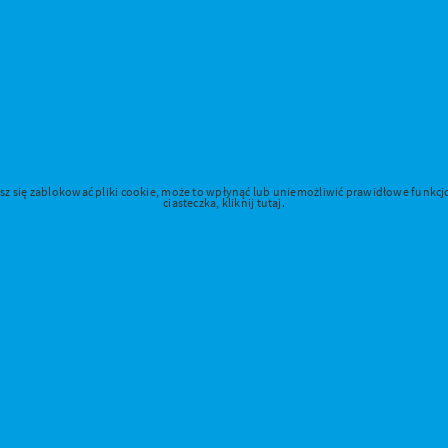
jesz się zablokować pliki cookie, może to wpłynąć lub uniemożliwić prawidłowe funk
ciasteczka, kliknij tutaj.