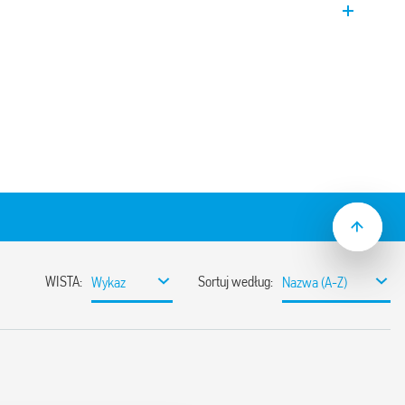
ytkę drukowaną Typ 94.22, płyta
. Do przekaźników Typu 55.32.
tępne z gniazdem – kod zamówieniowy
 A – 250 V
czna 2 kV AC
 – pracy –40…+70°C