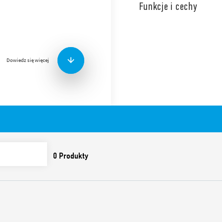
Funkcje i cechy
Gniazdo do lutowania na pł
montażowa o grubości 1 mm
Dowiedz się więcej
Akcesoria:
Metalowa obejma (dos
SMA) 094.51
Funkcje i cechy:
Wartości znamionowe 10
Wytrzymałość dielektry
Temperatura otoczenia