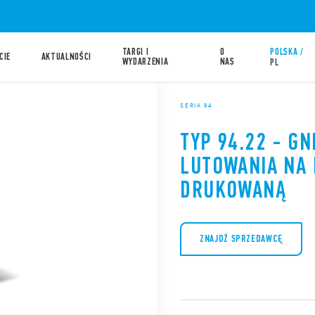
TARGI I
O
POLSKA /
CIE
AKTUALNOŚCI
WYDARZENIA
NAS
PL
SERIA 94
TYP 94.22 - GN
LUTOWANIA NA 
DRUKOWANĄ
ZNAJDŹ SPRZEDAWCĘ