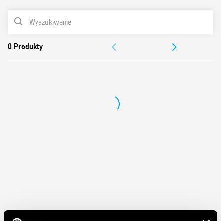
Podłączenia dla 16-polowych mostków grzebieniowych
Wbudowany obwód zabezpieczający i sygnalizacja LED
LISTA PRODUKTÓW
Pewne trzymanie i łatwe wyjmowanie przekaźnika dzięki
plastikowemu klipowi
DOKUMENTACJA
Zaciski z uniwersalnymi śrubami (płaski + krzyżowy)
ZEZWOLENIA