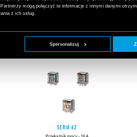
Partnerzy mogą połączyć te informacje z innymi danymi otrzym
nia z ich usług.
POWIĄZANE SERIE
Spersonalizuj
Z
PRODUKTY
SERIA 62
Przekaźnik mocy - 16 A