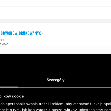
DO OBWODÓW DRUKOWANYCH
50 V
5 kV AC
PINAMI DO LUTOWANIA
Szczegóły
 gniazdem - kod zamówieniowy SMA) 092.54
50 V
 plików cookie
do spersonalizowania treści i reklam, aby oferować funkcje sp
ormacje o tym, jak korzystasz z naszej witryny, udostępniamy p