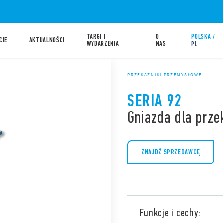
TARGI I
O
POLSKA /
CIE
AKTUALNOŚCI
WYDARZENIA
NAS
PL
PRZEKAŹNIKI PRZEMYSŁOWE
SERIA 92
Gniazda dla prze
ZNAJDŹ SPRZEDAWCĘ
Funkcje i cechy: