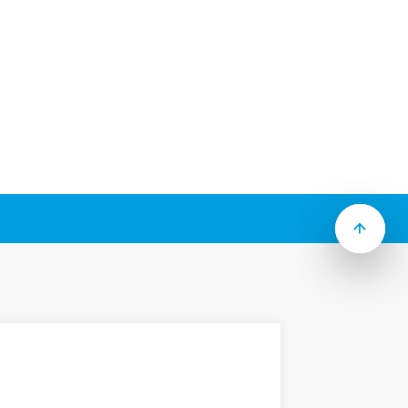
zasowe dla Serii 62.
i od Typu):
5 mm (PN-EN 60715), panel lub płytkę
owania, śrubowe