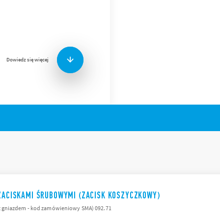
Seria 92 obejmuje gniazda c
Funkcje i cechy (w zależnośc
Do montażu na szynie 3
drukowaną
Zaciski PCB, do podlut
Dowiedz się więcej
 ZACISKAMI ŚRUBOWYMI (ZACISK KOSZYCZKOWY)
 gniazdem - kod zamówieniowy SMA) 092.71