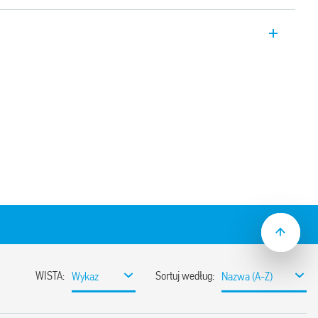
sja EMR Typ 8A.58.9.024.1600, wersja
 i innymi modułami przez port
alogowych (0…10 V)
MR
12…24 V DC