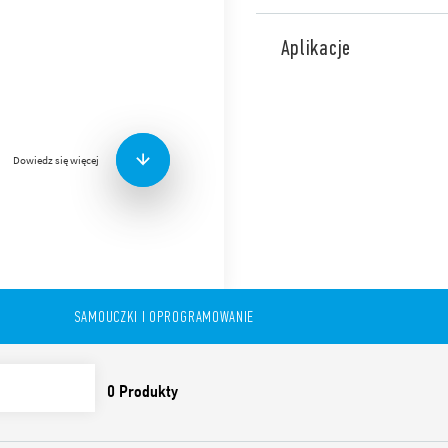
Moduły rozszerzeń OPTA Wer
cyfrowa. Połączenie z OPTA
Aplikacje
pomocniczy AUX.
Technical features:
16 wejść cyfrowych/an
8 wyjść 6 A dla wersji E
Dowiedz się więcej
Napięcie znamionowe 
SAMOUCZKI I OPROGRAMOWANIE