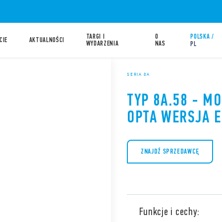
TARGI I
O
POLSKA /
CIE
AKTUALNOŚCI
WYDARZENIA
NAS
PL
SERIA 8A
TYP 8A.58 - M
OPTA WERSJA 
ZNAJDŹ SPRZEDAWCĘ
Funkcje i cechy: