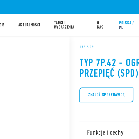
TARGI I
O
POLSKA /
CIE
AKTUALNOŚCI
WYDARZENIA
NAS
PL
SERIA 7P
TYP 7P.42 - OG
PRZEPIĘĆ (SPD)
ZNAJDŹ SPRZEDAWCĘ
Funkcje i cechy