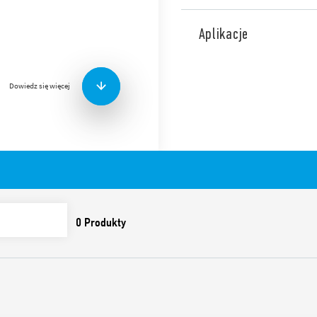
Ogranicznik przepięć Typ 7P
TT i TN-S. Ochrona warysto
Aplikacje
PE. Wymienne moduły. Wizua
obwodu sygnalizacyjnego: w
Dowiedz się więcej
Funkcje i cechy:
Ograniczniki przepięć o
sprzętu przed przepięc
Możliwość montażu w st
Wykonanie z kombinac
iskiernika (GDT) zapewn
– wysoki prąd wyładow
– wysoka rezystancja iz
– brak prądu następcz
Bardzo niskie napięcie
Wskaźnik wizualny sta
Zestyk obwodu sygnaliz
warystorem. Złącze 07P.