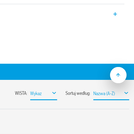
.42, SPD Typ 2 do instalacji jednofazowej
rem + GDT L-N; ochrona GDT N-
lna sygnalizacja uszkodzenia i zestyk
arystor / status GDT.
dpowiednie dla sieci AC i DC, do ochrony
iami indukowanymi i łączeniowymi
refach LPZ 1 – LPZ 2 lub wyższych
ją warystora oraz wysokowydajnego
ia:
czy
olacji eliminująca prąd upływu
ego
 resztkowe
tusu warystora – Sprawny/Wymienić
acji zdalnej dla wszystkich modułów z
01 w zestawie (w zależności od wersji)