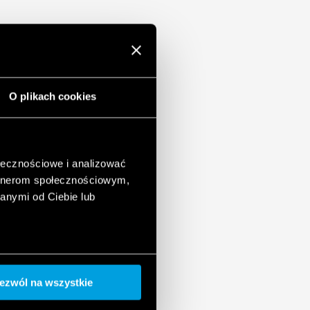
1:2012
5 mm (PN-EN 60715), 17.5 mm każdy
O plikach cookies
ołecznościowe i analizować
artnerom społecznościowym,
anymi od Ciebie lub
ezwól na wszystkie