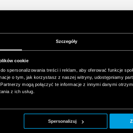
Wymienne moduły
Zgodność z EN 61643-1
Do montażu na szynę 3
zestyk
Szczegóły
 plików cookie
do spersonalizowania treści i reklam, aby oferować funkcje sp
ormacje o tym, jak korzystasz z naszej witryny, udostępniamy p
Partnerzy mogą połączyć te informacje z innymi danymi otrzym
nia z ich usług.
Spersonalizuj
Z