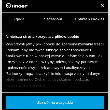
Pozostałe cechy:
Bezpośrednie połączenie do 80A, dwie taryfy, podwójne
wyjście S0.
Zgoda
Szczegóły
O plikach cookies
2 liczniki z certyfikatem MID energii czynnej + 2 energii
biernej (z certyfikatem państwowym)
Klasa dokładności energii czynnej: Klasa B zgodnie z
Niniejsza strona korzysta z plików cookie
normą EN 50470-3 (MID)
Klasa dokładności energii biernej: Klasa 2 zgodnie z normą EN
Wykorzystujemy pliki cookie do spersonalizowania treści
62053-23
i reklam, aby oferować funkcje społecznościowe i
Kategoria ochrony II
analizować ruch w naszej witrynie. Informacje o tym, jak
korzystasz z naszej witryny, udostępniamy partnerom
społecznościowym, reklamowym i analitycznym.
Partnerzy mogą połączyć te informacje z innymi danymi
otrzymanymi od Ciebie lub uzyskanymi podczas
korzystania z ich usług.
Cookie policy.
Zezwól na wszystkie