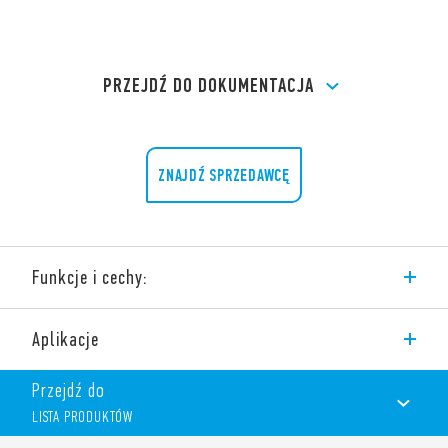
PRZEJDŹ DO DOKUMENTACJA
ZNAJDŹ SPRZEDAWCĘ
Funkcje i cechy:
Styczniki przemysłowe Typu 6K.14, styki AgSnO2.
Aplikacje
Dostępne dwa modele:
Typ 6K.14.x.xxx.4×10
Przejdź do
– 10 A – 400 V AC3
LISTA PRODUKTÓW
– 11 kW
Typ 6K.14.x.xxx.4×18