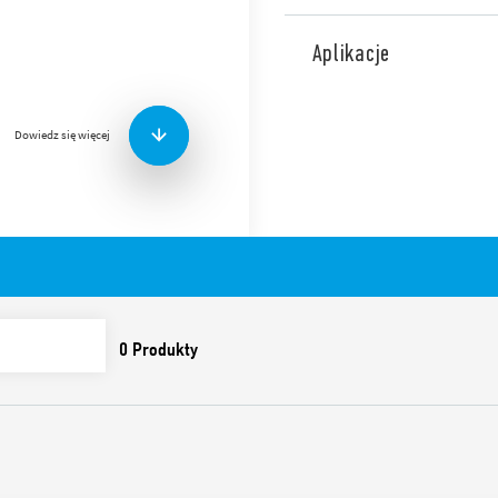
Miniaturowy przekaźnik p
Typ 55.13, 3 zestyki przełąc
Aplikacje
Funkcje i cechy:
Dowiedz się więcej
Cewka AC lub DC
Styki bez kadmu
Wybór materiału stykó
Dostępna opcja RT III 