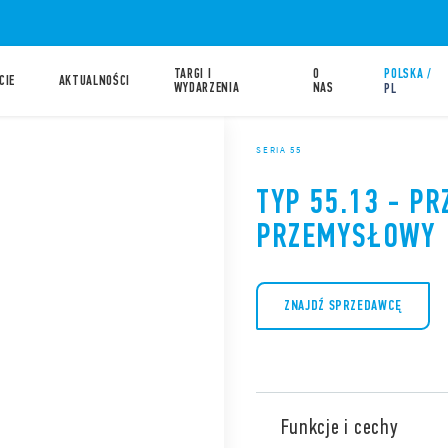
TARGI I
O
POLSKA /
CIE
AKTUALNOŚCI
WYDARZENIA
NAS
PL
SERIA 55
TYP 55.13 - PR
PRZEMYSŁOWY
ZNAJDŹ SPRZEDAWCĘ
Funkcje i cechy