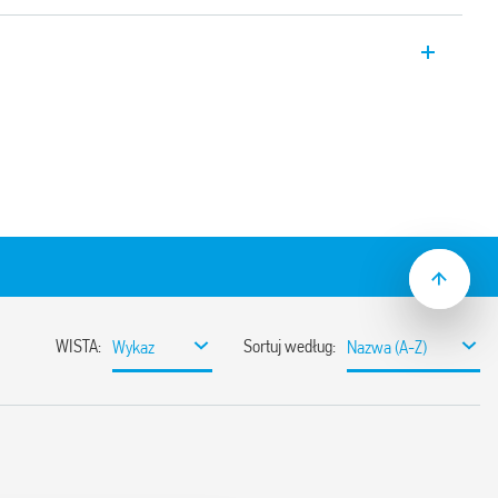
rzemysłowy do obwodów drukowanych
zne 10 A.
w
(odporny na mycie)