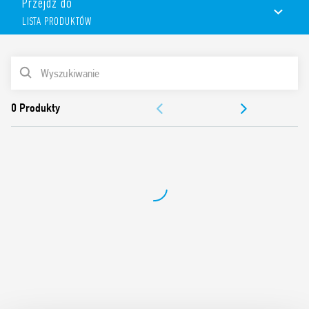
Przejdź do
Szerokość 6.2 mm. Idealny do PLC i systemów elektronicznych.
LISTA PRODUKTÓW
Dostępna wersja do zastosowań kolejowych (Typ 39.31T).
Funkcje i cechy:
LISTA PRODUKTÓW
Możliwość zastosowania modułu bezpiecznikowego
093.63, 093.63.0.024, 093.63.8.230 do bezpieczników (5 x 20
DOKUMENTACJA
mm) dla szybkiego i łatwego zabezpieczenia obwodu
wyjściowego
ZEZWOLENIA
Możliwe grupowe połączenie zacisków A1, A2 lub 11 za
pomocą mostków
SAMOUCZEK WIDEO
Zgodne z UL (określone konfiguracje przekaźnik/gniazdo)
Dostępny również w wersji do linii długich, sterowanie 125 V
AC/DC i 230 V AC, zaciski śrubowe (Typ 39.31.3); w wersji z
zaciskami push-in (39.61); w wersji do linii długich, sterowanie
125 V AC/DC i 230 V AC, zaciski push-in (Typ 39.61.3).