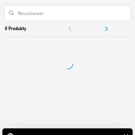
Cewka AC
LISTA PRODUKTÓW
Do montażu na panelu
Materiał styków bez kadmu
DOKUMENTACJA
Włoski patent
ZEZWOLENIA