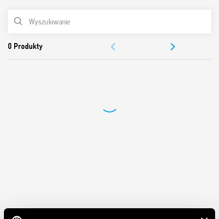
Cewka AC
LISTA PRODUKTÓW
Do montażu na panelu
Materiał styków bez kadmu
DOKUMENTACJA
Włoski patent
ZEZWOLENIA