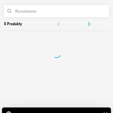
Do montażu na panelu
LISTA PRODUKTÓW
Materiał styków bez kadmu
Włoski patent
DOKUMENTACJA
ZEZWOLENIA