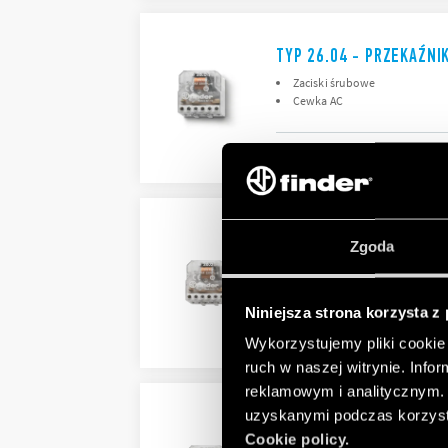
TYP 26.04 - PRZEKAŹNI
Zaciski śrubowe
Cewka AC
SZCZEGÓŁY
TYP 26.05 - PRZEKAŹNI
Zgoda
Zaciski śrubowe
Cewka AC
Niniejsza strona korzysta z
SZCZEGÓŁY
Wykorzystujemy pliki cookie 
ruch w naszej witrynie. Inf
reklamowym i analitycznym. 
uzyskanymi podczas korzysta
TYP 26.06 - PRZEKAŹNI
Cookie policy.