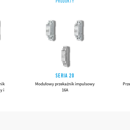
PRODUKTY
SERIA 20
nik
Modułowy przekaźnik impulsowy
Prz
y i
16A
SZCZEGÓŁY