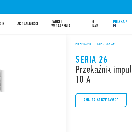
TARGI I
O
POLSKA /
CIE
AKTUALNOŚCI
WYDARZENIA
NAS
PL
PRZEKAŹNIKI IMPULSOWE
SERIA 26
Przekaźnik impul
10 A
ZNAJDŹ SPRZEDAWCĘ