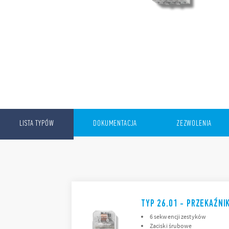
LISTA TYPÓW
DOKUMENTACJA
ZEZWOLENIA
TYP 26.01 - PRZEKAŹNI
6 sekwencji zestyków
Zaciski śrubowe