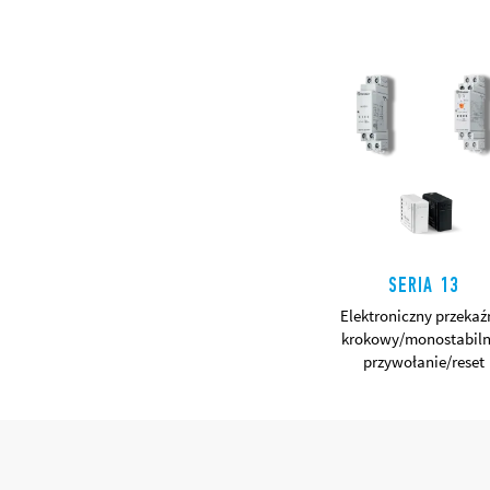
SERIA 13
Elektroniczny przekaź
krokowy/monostabiln
SZCZEGÓŁY
przywołanie/reset