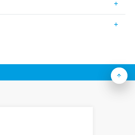
lacyjny – 10 A
asycznych, elektromechanicznych
(“bistabilnych”) z odseparowaną
ami
i od Typu):
ub dopuszkowo
i
z podświetlanym przyciskiem i do użycia z