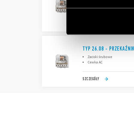
Zaciski śrubowe
Cewka AC
SZCZEGÓŁY
TYP 26.08 - PRZEKAŹNI
Zaciski śrubowe
Cewka AC
SZCZEGÓŁY