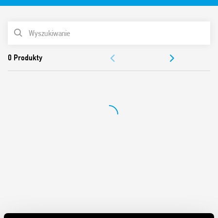
Szerokość 17.4 mm
Przycisk testujący z mechanicznym wskaźnikiem
LISTA PRODUKTÓW
zadziałania
7 programów łączeniowych
DOKUMENTACJA
Cewka AC i DC
Miejsce na tabliczkę opisową
ZEZWOLENIA
Po zainstalowaniu kondensatora 026.00 możliwa jest
współpraca z przyciskami podświetlanymi
Materiał styków bez kadmu