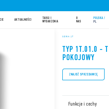
TARGI I
O
POLSKA /
CIE
AKTUALNOŚCI
WYDARZENIA
NAS
PL
SERIA 1T
TYP 1T.01.0 -
POKOJOWY
ZNAJDŹ SPRZEDAWCĘ
Funkcje i cechy