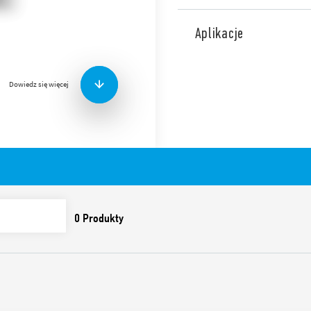
Termostat pokojowy Typ 1T.0
(+7…+30)°C I sygnalizacja 
Aplikacje
Pozostałe wersje:
Dowiedz się więcej
Termostat pokojowy ON/
regulacja temperatury 
obwodu roboczego.
Termostat pokojowy LAT
LATO/ZIMA, regulacja t
świetlna obwodu roboc