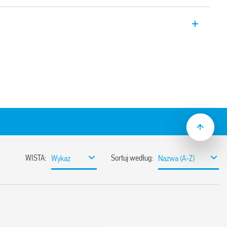
1.0, 1 CO, biały, regulacja temperatury
świetlna obwodu roboczego.
OFF Typ 1T.01.1, przełącznik ON/OFF,
(+7…+30)°C, sygnalizacja świetlna
O/ZIMA Typ 1T.01.2, przełącznik
emperatury (+7…+30)°C, sygnalizacja
zego.