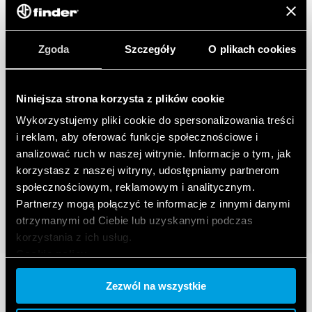
Funkcja kalibracji
Termostat może wyświetlać lub pracować na podstawie
temperatury zewnętrznej dzięki czujnikowi zewnętrznemu
(akcesorium opcjonalne)
Zgoda
Szczegóły
O plikach cookies
Wejście dla zdalnego sterowania
Dynamiczne ikony
Kompatybilne z trójmodułowym systemem osprzętu
Niniejsza strona korzysta z plików cookie
elektroinstalacyjnego (np. typ 503)
Wykorzystujemy pliki cookie do spersonalizowania treści
i reklam, aby oferować funkcje społecznościowe i
analizować ruch w naszej witrynie. Informacje o tym, jak
korzystasz z naszej witryny, udostępniamy partnerom
społecznościowym, reklamowym i analitycznym.
Partnerzy mogą połączyć te informacje z innymi danymi
otrzymanymi od Ciebie lub uzyskanymi podczas
korzystania z ich usług.
Cookie policy.
Zezwól na wszystkie