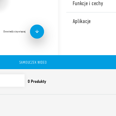
Funkcje i cechy
Elektroniczny wielofunkcyjn
styki, do współpracy z sys
Aplikacje
Może realizować różnorodne
wentylatorów. Protokół tra
Dowiedz się więcej
Bezpieczne połączenie dzię
Programowanie przy pomocy
Finder TOOLBOX. Może być 
lub bezprzewodowymi BEYO
SAMOUCZEK WIDEO
Funkcje i cechy:
20 dostępnych funkcji
klatek schodowych) dla
2 zestyki Z 6 A – 230 V
2 wejścia włączników in
Zasięg: ok. 10 m w woln