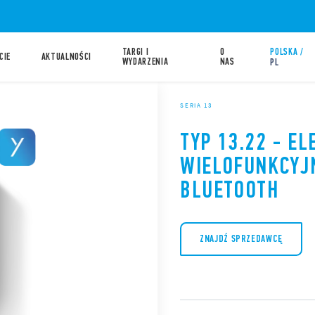
TARGI I
O
POLSKA /
CIE
AKTUALNOŚCI
WYDARZENIA
NAS
PL
SERIA 13
TYP 13.22 - E
WIELOFUNKCYJN
BLUETOOTH
ZNAJDŹ SPRZEDAWCĘ