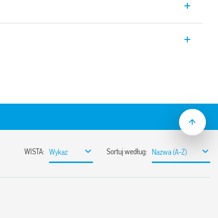
y przekaźnik z Bluetooth Typ 13.22, 2
temem YESLY.
 funkcje kontrolowania oświetlenia i
nsmisji Bluetooth 4.2 Low Energy.
ki 128-bitowemu szyfrowaniu.
 aplikacji na smartfony iOS lub Android
połączony z przyciskami standardowymi
N lub typu 013B9.
 (impulsowych, czasowych, automatu do
 oświetlenia i wentylatorów
 AC; 2 niezależne i programowane kanały
stalacyjnych
ej przestrzeni – bez przeszkód