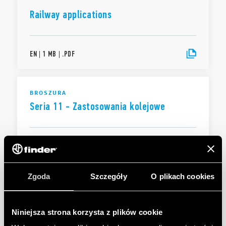
Railway applications
EN
|
1 MB
|
.
PDF
BROSZURA
Seria 11 - Zastosowania kolejowe
PL
|
|
.
PDF
Zgoda
Szczegóły
O plikach cookies
11 Series - Railway applications
Niniejsza strona korzysta z plików cookie
EN
|
|
.
PDF