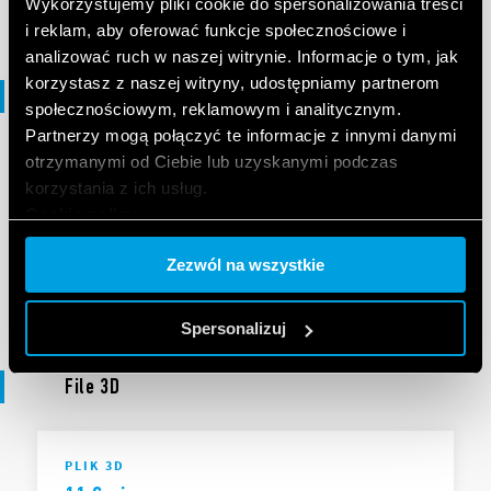
Wykorzystujemy pliki cookie do spersonalizowania treści
i reklam, aby oferować funkcje społecznościowe i
analizować ruch w naszej witrynie. Informacje o tym, jak
korzystasz z naszej witryny, udostępniamy partnerom
Deklaracja zgodności
społecznościowym, reklamowym i analitycznym.
Partnerzy mogą połączyć te informacje z innymi danymi
otrzymanymi od Ciebie lub uzyskanymi podczas
DEKLARACJA ZGODNOŚCI
korzystania z ich usług.
DoC 11 Series
Cookie policy.
Zezwól na wszystkie
EN
|
|
.
PDF
Spersonalizuj
File 3D
PLIK 3D