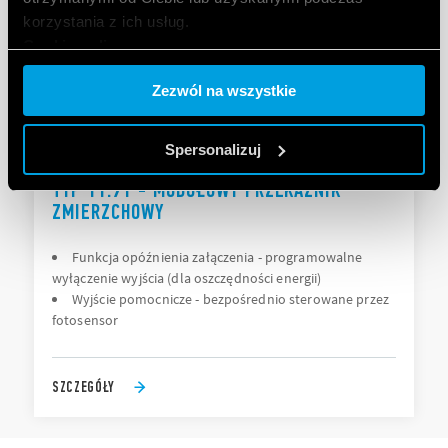
korzystania z ich usług.
Cookie policy.
Zezwól na wszystkie
Spersonalizuj
TYP 11.91 - MODUŁOWY PRZEKAŹNIK
ZMIERZCHOWY
Funkcja opóźnienia załączenia - programowalne
wyłączenie wyjścia (dla oszczędności energii)
Wyjście pomocnicze - bezpośrednio sterowane przez
fotosensor
SZCZEGÓŁY