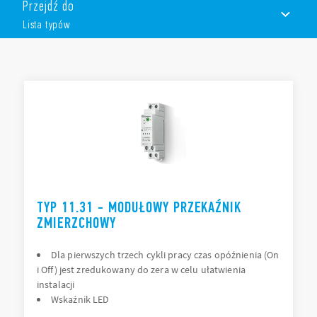
Przejdź do
światła zewnętrznego – z osobnym czujnikiem natężenia
światła.
Lista typów
Funkcje i cechy (w zależności od Typu):
1-polowy
LISTA TYPÓW
Szerokość 35 mm
230 V AC, dostępne w wersji 24 V AC/DC
AKCESORIA
Do montażu na szynę DIN 35 mm (PN-EN 60715)
DOKUMENTACJA
ZEZWOLENIA
TYP 11.31 - MODUŁOWY PRZEKAŹNIK
ZMIERZCHOWY
Dla pierwszych trzech cykli pracy czas opóźnienia (On
i Off) jest zredukowany do zera w celu ułatwienia
instalacji
Wskaźnik LED