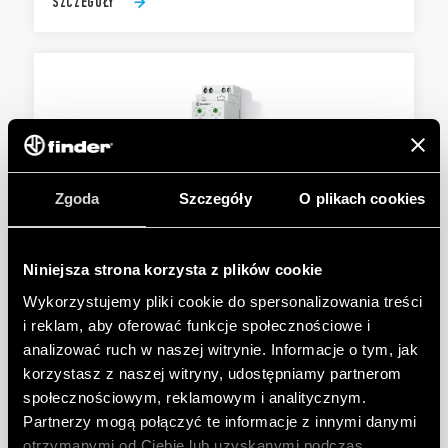
SZCZEGÓŁY
Zgoda
Szczegóły
O plikach cookies
TYP 11.42 - MODUŁOWY PRZEKAŹNIK
ZMIERZCHOWY
Niniejsza strona korzysta z plików cookie
SELV bezpieczna separacja pomiędzy zestykiem a
Wykorzystujemy pliki cookie do spersonalizowania treści
obwodem zasilającym
i reklam, aby oferować funkcje społecznościowe i
Podwójna izolacja pomiędzy zasilaniem a czujnikiem
analizować ruch w naszej witrynie. Informacje o tym, jak
korzystasz z naszej witryny, udostępniamy partnerom
społecznościowym, reklamowym i analitycznym.
SZCZEGÓŁY
Partnerzy mogą połączyć te informacje z innymi danymi
otrzymanymi od Ciebie lub uzyskanymi podczas