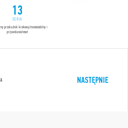
13
15
SERIA
SERIA
czny przekaźnik krokowy/monostabilny i
Ściemniacze
przywołanie/reset
NASTĘPNIE
WA