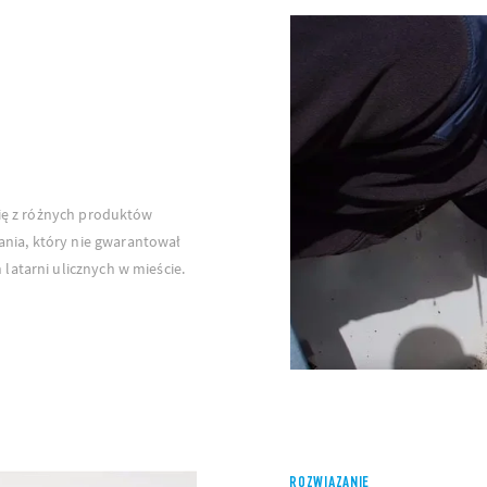
się z różnych produktów
ia, który nie gwarantował
latarni ulicznych w mieście.
ROZWIĄZANIE