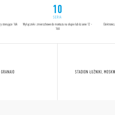
10
SERIA
ry sterujące 16A
Wyłączniki zmierzchowe do montażu na słupie lub ścianie 12 -
Elektroni
16A
I GRANAIO
STADION ŁUŻNIKI, MOSK