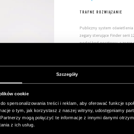
TRAFNE ROZWIĄZANIE
Publiczny system oświetleni
zegary sterujące Finder serii 
podać kod pocztowy, a zegar 
słońca umożliwiając automaty
oświetlenia. Co więcej, zegary
programowane przy użyciu apli
technologii NFC (dostępnej 
Szczegóły
urządzenia, kopiowanie ustaw
dzielenie się nimi z innymi s
 plików cookie
do spersonalizowania treści i reklam, aby oferować funkcje sp
ormacje o tym, jak korzystasz z naszej witryny, udostępniamy p
Partnerzy mogą połączyć te informacje z innymi danymi otrzym
nia z ich usług.