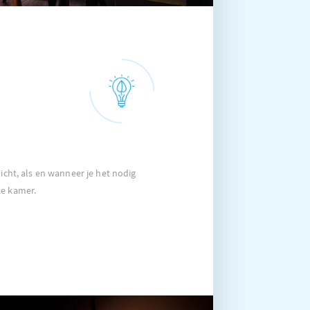
licht, als en wanneer je het nodig
ke kamer.