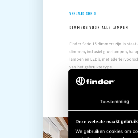
VEELZIJDIGHEID
DIMMERS VOOR ALLE LAMPEN
Finder Serie 15 dimmers zijn in staa
dimmen, inclusief gloeilampen, halo
lampen en LED’s, met allerlei voorsc
van het gebruikte type.
ONTDEK MEER
Toestemming
Deze website maakt gebruik
We gebruiken cookies om cont