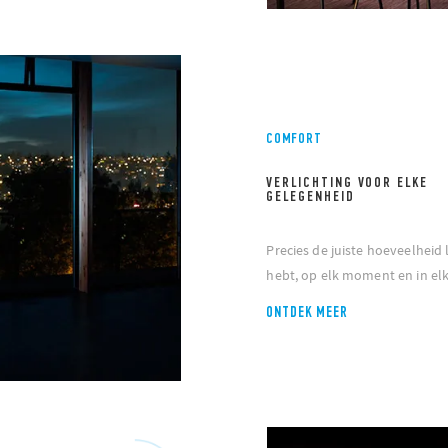
COMFORT
VERLICHTING VOOR ELKE
GELEGENHEID
Precies de juiste hoeveelheid 
hebt, op elk moment en in el
ONTDEK MEER