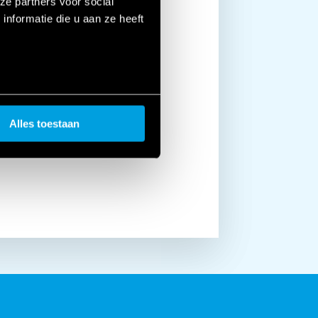
ze partners voor social
K HUIS
nformatie die u aan ze heeft
iving systeem waarmee u verlichting,
zieën in elk huis kunt bedienen vanaf
ze drukknoppen of de
e en Amazon. Een nieuwe manier om
enieten. Maak van uw huis een smart
Alles toestaan
behoeften zonder ingrijpende of