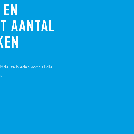
 EN
OT AANTAL
KEN
del te bieden voor al die
n.