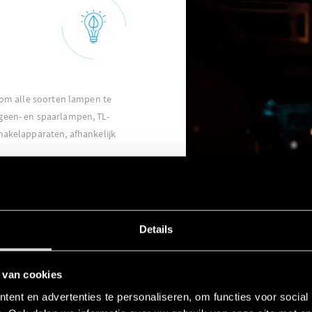
t om alle soorten lampen te
geen- en spaarlampen, TL-
hakelapparaten, afhankelijk
Details
 van cookies
FINDER YESLY
ent en advertenties te personaliseren, om functies voor social