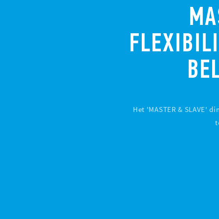
MA
FLEXIBIL
BE
Het 'MASTER & SLAVE' dim
t