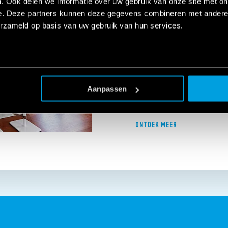
. Ook delen we informatie over uw gebruik van onze site met on
COMFORTABEL WONEN IN EL
e. Deze partners kunnen deze gegevens combineren met andere i
erzameld op basis van uw gebruik van hun services.
FINDER YESLY is het comfort-l
rolluiken of elektrische jaloe
een smartphone, met draadlo
spraakassistenten van Googl
in uw huis van het leven te g
Aanpassen
home en pas het aan naar uw 
dure werkzaamheden.
ONTDEK MEER