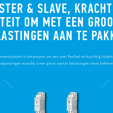
STER & SLAVE, KRACHT
ITEIT OM MET EEN GRO
LASTINGEN AAN TE PAK
mersysteem is ontworpen om een zeer flexibel en krachtig hulpmid
oepassingen waarbij u een groot aantal belastingen moet behere