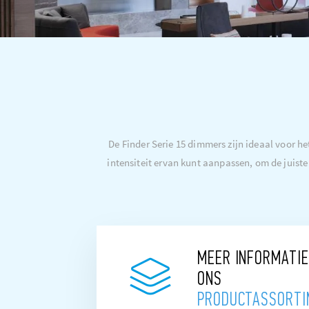
De Finder Serie 15 dimmers zijn ideaal voor he
intensiteit ervan kunt aanpassen, om de juiste
MEER INFORMATIE
ONS
PRODUCTASSORTI