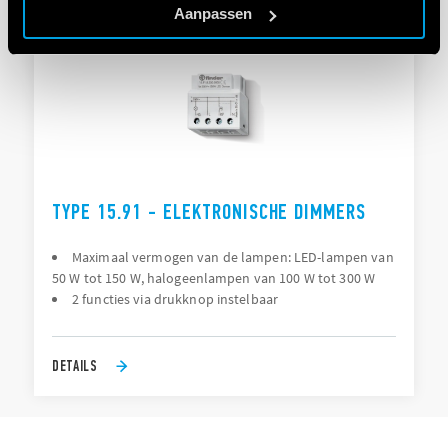
Aanpassen
TYPE 15.91 - ELEKTRONISCHE DIMMERS
Maximaal vermogen van de lampen: LED-lampen van
50 W tot 150 W, halogeenlampen van 100 W tot 300 W
2 functies via drukknop instelbaar
DETAILS