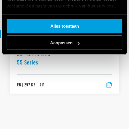
verzameld op basis van uw gebruik van hun services.
EN
|
1 MB
|
.
ZIP
Cookie policy.
Alles toestaan
File DXF
Aanpassen
DXF-BESTANDEN
55 Series
EN
|
257 KB
|
.
ZIP