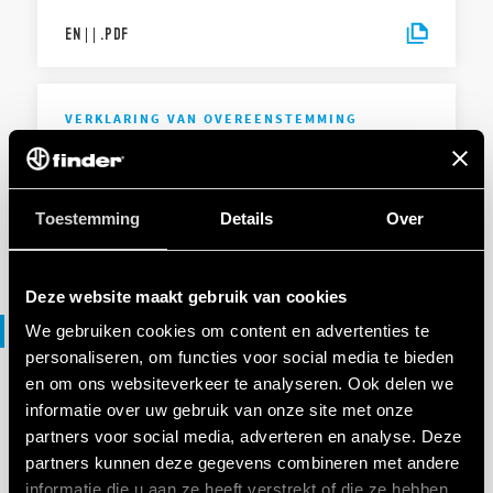
EN
|
|
.
PDF
VERKLARING VAN OVEREENSTEMMING
DoC 55 Series
Toestemming
Details
Over
EN
|
|
.
PDF
Deze website maakt gebruik van cookies
File 3D
We gebruiken cookies om content en advertenties te
personaliseren, om functies voor social media te bieden
en om ons websiteverkeer te analyseren. Ook delen we
informatie over uw gebruik van onze site met onze
3D-BESTANDEN
55 Series
partners voor social media, adverteren en analyse. Deze
partners kunnen deze gegevens combineren met andere
informatie die u aan ze heeft verstrekt of die ze hebben