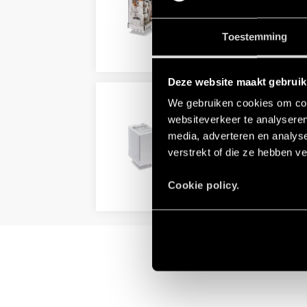
Versie voor spoorwegtoepass
Standaard met blokkeerbare 
Toestemming
DETAILS
Deze website maakt gebruik
We gebruiken cookies om cont
TYPE 55.34T - RELAIS 
websiteverkeer te analyseren
Voldoet aan EN 45545-2 + A1: 
media, adverteren en analys
(temperatuurbestendigheid en vo
verstrekt of die ze hebben v
DC spoelen met een breed we
Cookie policy.
DETAILS