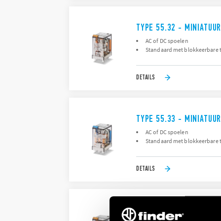
TYPE 55.32 - MINIATUU
AC of DC spoelen
Standaard met blokkeerbare 
DETAILS
TYPE 55.33 - MINIATUU
AC of DC spoelen
Standaard met blokkeerbare 
DETAILS
TYPE 55.34/55.34T - M