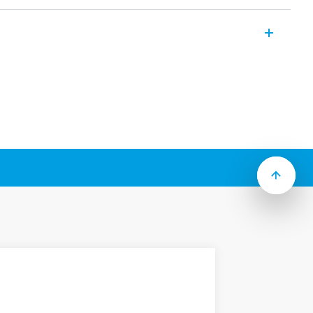
ais voor algemene toepassingen voor
f printmontage. De algemene kenmerken
itvoet
eerbare testknop, mechanische
ndicatie
 86.30