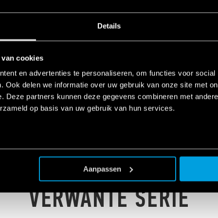
ingen beschikbaar
testknop en mechanische standindicatie
Details
 van cookies
ent en advertenties te personaliseren, om functies voor social
VOOR TOEPASSINGEN IN HET RAILVERVOER
. Ook delen we informatie over uw gebruik van onze site met on
2016 (bescherming tegen brand en rook), EN 61373 (weerstand tegen schokken en trillinge
e. Deze partners kunnen deze gegevens combineren met andere i
chtigheid, klasse TX)
erzameld op basis van uw gebruik van hun services.
rkspanningsbereik
Aanpassen
VERWANTE SERIE