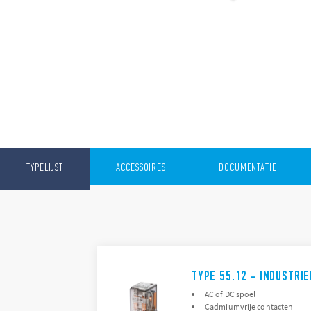
TYPELIJST
ACCESSOIRES
DOCUMENTATIE
TYPE 55.12 - INDUSTRI
AC of DC spoel
Cadmiumvrije contacten