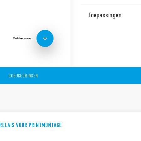
De Serie 55 bestaat uit rel
montage in aansluitvoet o
Toepassingen
zijn:
AC of DC spoelen
Printmontage of aanslu
Ontdek meer
Verkrijgbaar met blokk
standindicatie en LED-i
Toebehoren: Serie 99 – Type
GOEDKEURINGEN
ERELAIS VOOR PRINTMONTAGE