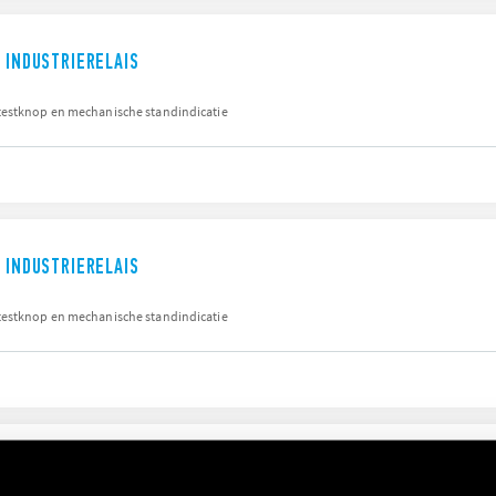
R INDUSTRIERELAIS
testknop en mechanische standindicatie
R INDUSTRIERELAIS
testknop en mechanische standindicatie
INIATUUR INDUSTRIERELAIS