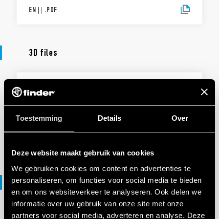
EN
|
|
.
PDF
3D files
3D-BESTANDEN
94 Series
Toestemming
Details
Over
EN
|
21 MB
|
.
ZIP
Deze website maakt gebruik van cookies
We gebruiken cookies om content en advertenties te
personaliseren, om functies voor social media te bieden
DXF files
en om ons websiteverkeer te analyseren. Ook delen we
informatie over uw gebruik van onze site met onze
partners voor social media, adverteren en analyse. Deze
FILE DXF