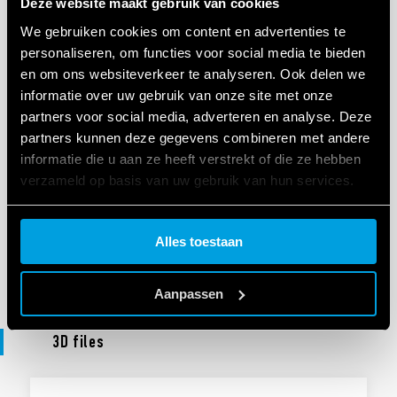
Deze website maakt gebruik van cookies
VERKLARING VAN OVEREENSTEMMING UKCA
UKCA 56 Series
We gebruiken cookies om content en advertenties te
personaliseren, om functies voor social media te bieden
en om ons websiteverkeer te analyseren. Ook delen we
informatie over uw gebruik van onze site met onze
EN
|
|
.
PDF
partners voor social media, adverteren en analyse. Deze
partners kunnen deze gegevens combineren met andere
informatie die u aan ze heeft verstrekt of die ze hebben
VERKLARING VAN OVEREENSTEMMING
verzameld op basis van uw gebruik van hun services.
DoC 56 Series
Cookie policy.
Alles toestaan
EN
|
|
.
PDF
Aanpassen
3D files