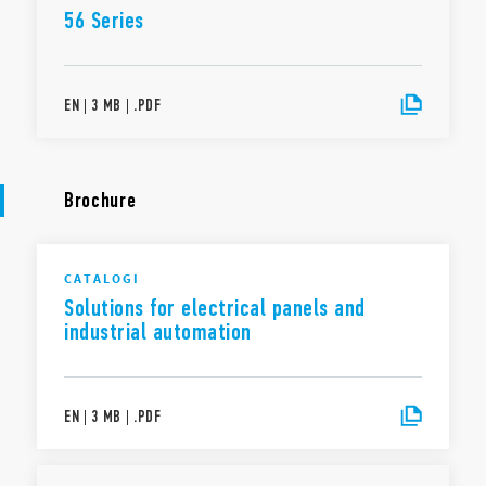
56 Series
standindicatie
Cadmiumvrije contacten (standaard versie)
Opties voor contactmateriaal
Voor Serie 96 aansluitvoet
EN
|
3 MB
|
.
PDF
Voor Serie 99 indicatie- en EMC-ontstoringsmodulen
Diverse toebehoren leverbaar
Europees patent
Brochure
CATALOGI
Solutions for electrical panels and
industrial automation
EN
|
3 MB
|
.
PDF