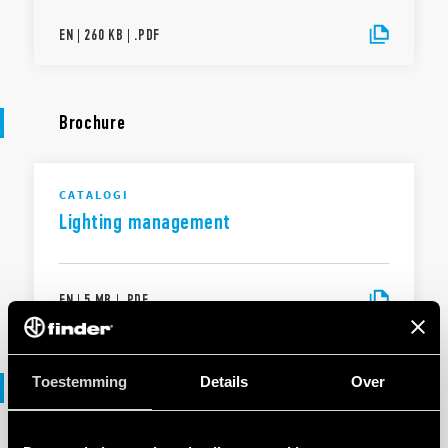
EN
|
260 KB
|
.
PDF
Brochure
CATALOGI
Lighting management
EN
|
5 MB
|
.
PDF
Toestemming
Details
Over
Verklaring van overeenstemming