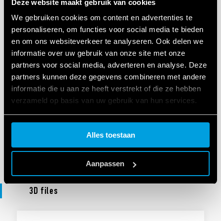
Deze website maakt gebruik van cookies
VERKLARING VAN OVEREENSTEMMING UKCA
UKCA 10 Series
We gebruiken cookies om content en advertenties te
personaliseren, om functies voor social media te bieden
en om ons websiteverkeer te analyseren. Ook delen we
informatie over uw gebruik van onze site met onze
EN
|
|
.
PDF
partners voor social media, adverteren en analyse. Deze
partners kunnen deze gegevens combineren met andere
informatie die u aan ze heeft verstrekt of die ze hebben
VERKLARING VAN OVEREENSTEMMING
verzameld op basis van uw gebruik van hun services.
DoC 10 Series
Cookie policy.
Alles toestaan
EN
|
|
.
PDF
Aanpassen
3D files