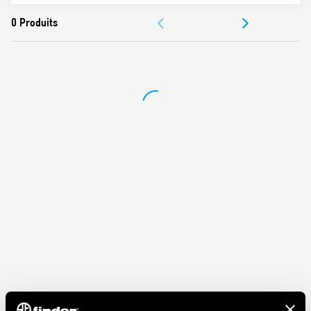
Température ambiante : –40…+70 °C
ACCESSOIRES
DOCUMENTATIONS
CERTIFICATIONS