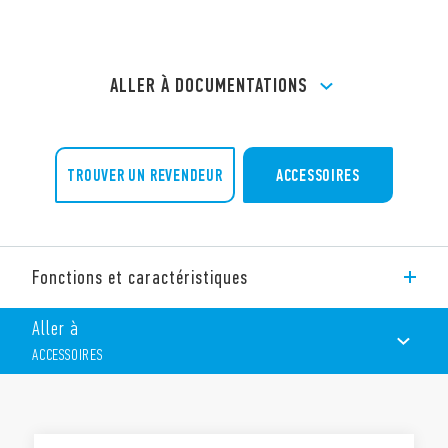
ALLER À DOCUMENTATIONS
TROUVER UN REVENDEUR
ACCESSOIRES
Fonctions et caractéristiques
Support à souder type 94.23 (épaisseur du panneau 1 mm),
Aller à
pour relais 55.33.
ACCESSOIRES
Accessoires :
Etrier de maintien métallique 094.51 (fourni avec le
support – code SMA)
ACCESSOIRES
Caractéristiques :