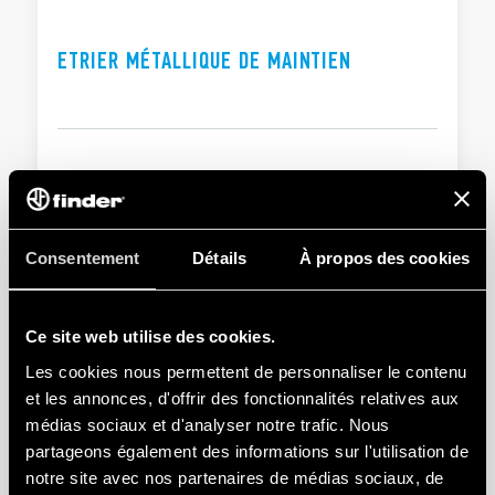
DOCUMENTATIONS
Valeurs nominales : 10 A – 250 V
Rigidité diélectique : 2 kV AC
ETRIER MÉTALLIQUE DE MAINTIEN
CERTIFICATIONS
Température ambiante : –40…+70 °C
Consentement
Détails
À propos des cookies
Ce site web utilise des cookies.
Les cookies nous permettent de personnaliser le contenu
et les annonces, d'offrir des fonctionnalités relatives aux
médias sociaux et d'analyser notre trafic. Nous
partageons également des informations sur l'utilisation de
notre site avec nos partenaires de médias sociaux, de