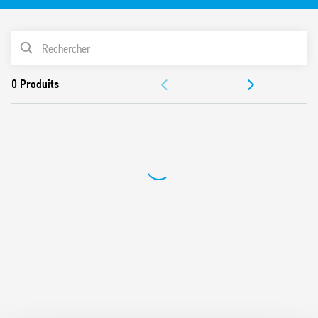
Duplicateur de bornes 093.62
Circuit de protection bobine et de signalisation intégré
LISTE DES PRODUITS
Fixation sécurisée et étrier plastique d’extraction
ACCESSOIRES
DOCUMENTATIONS
CERTIFICATIONS
VIDÉOS