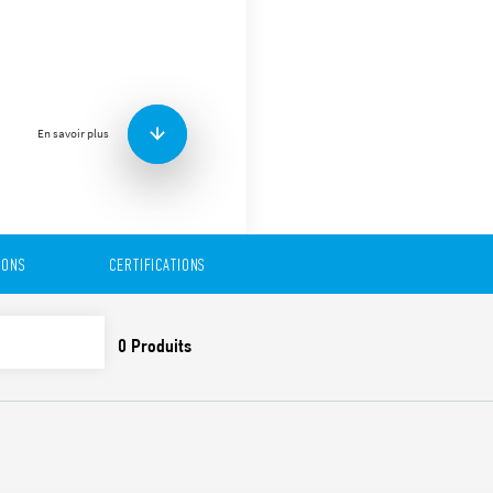
Support avec bornes à cage
rail 35 mm (EN 60715), pour 
Accessoires :
Etrier de maintien méta
code SMA)
En savoir plus
Caractéristiques :
Valeurs nominales : 10 
Rigidité diélectrique : 2
Indice de protection : I
Température ambiante 
IONS
CERTIFICATIONS