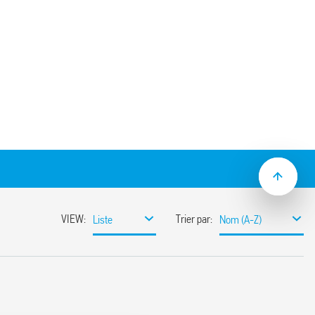
 type 90.23, montage sur panneau ou sur
relais 60.13.
llique 090.33 (fourni avec le support –
A – 250 V
 kV AC
P 20
: –40…+70 °C