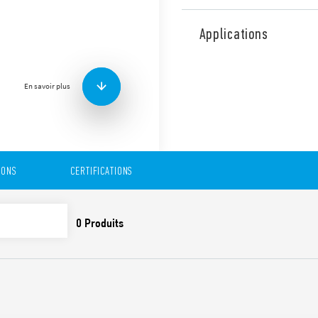
Alimentation industrielle tr
24 V DC 960 W. Large plage d
Applications
contact auxiliaire DC. Doub
Correction). Raccordement e
Caractéristiques techniques
En savoir plus
• Large plage d’entrée triph
• Haute efficacité (jusqu’à 
• Fonctionnement biphasé 
• Contact auxiliaire DC
• Courant constant avec lim
IONS
CERTIFICATIONS
• Double niveau avec PFC
• Faible consommation en v
• Tension de sortie DC ajust
• Protection contre les court
• Protection thermique inte
• Courant de pic élevé jusq
• Boost de courant jusqu’à
• Protection contre les surte
• Conforme à EN 61010-1, U
• Raccordement en parallèle