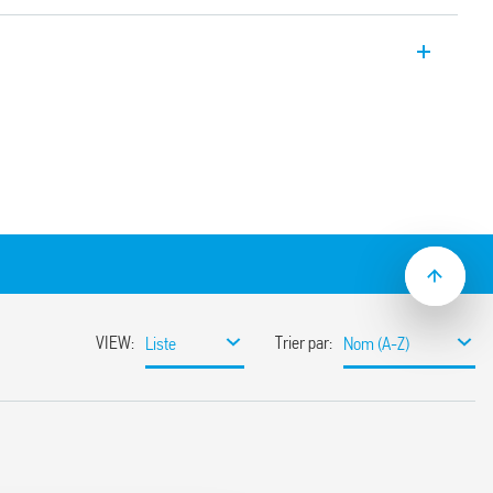
iphasée Type 78.Z3.1.440.2414, avec sortie
’entrée, sortie ajustable entre 24 et 28 V,
le niveau avec PFC (Power Factor
n parallèle possible.
 :
asée
92%)
possible
iteur en sortie
eille
able
s-circuits
rne avec arrêt automatique de la sortie
u’à 30%
 30% pendant 3 secondes
nsions : varistor
L 61010
 pour un courant de sortie plus élevé