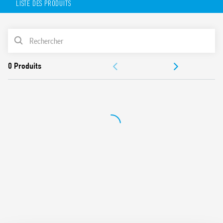
LISTE DES PRODUITS
Patte de fixation en option (raccordement Faston 187,
4.8×0.5 mm)
Bobine AC ou DC
LISTE DES PRODUITS
Bouton test verrouillable et indicateur mécanique
Contacts sans Cadmium (version standard)
ACCESSOIRES
Options pour matériau des contacts
Supports de la série 96
DOCUMENTATIONS
Modules de signalisation et protection CEM
Accessoires
CERTIFICATIONS
Brevet Européen