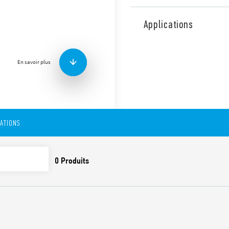
Détecteur de mouvement type
montage en saillie. 1 contac
Applications
Caractéristiques :
Contact de sortie pour 
Dimensions réduites
En savoir plus
Réglage du seuil d’inte
Réglage de la temporis
Utilisation dans n’impo
mouvement
Grand angle de détecti
CATIONS