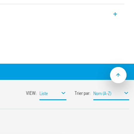
 18.21 pour utilisation intérieure,
t NO 10 A.
alimentation en direct
rvention du crépusculaire
ation
rte quelle position pour la détection de
on