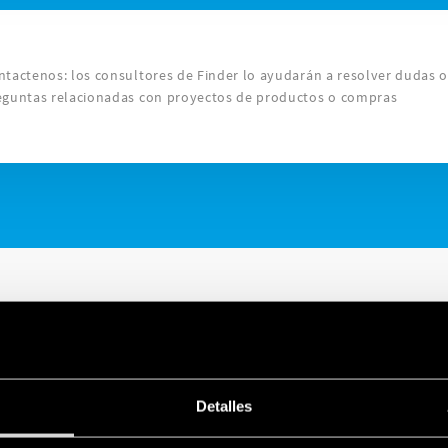
ntactenos: los consultores de Finder lo ayudarán a resolver dudas 
eguntas relacionadas con proyectos de productos o compras
Detalles