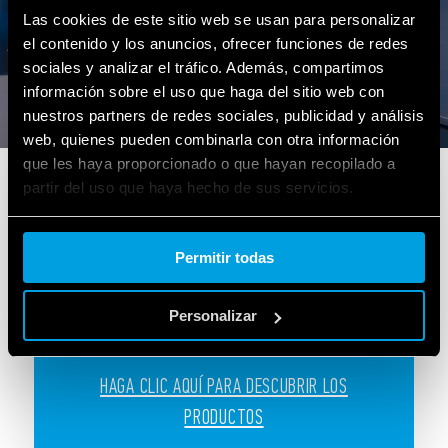
Las cookies de este sitio web se usan para personalizar
el contenido y los anuncios, ofrecer funciones de redes
sociales y analizar el tráfico. Además, compartimos
información sobre el uso que haga del sitio web con
nuestros partners de redes sociales, publicidad y análisis
web, quienes pueden combinarla con otra información
que les haya proporcionado o que hayan recopilado a
Sector ferroviario
partir del uso que haya hecho de sus servicios.
Productos creados para equipos
Cookie policy.
Permitir todas
auxiliares y control de puertas en los
trenes.
Personalizar
HAGA CLIC AQUÍ PARA DESCUBRIR LOS
PRODUCTOS