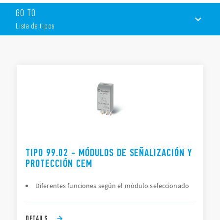
desconexión de la bobina.
GO TO
LED que indica la presencia de tensión.
Protección contra polaridad inversa aplicada a la bobina.
Lista de tipos
Circuito de supresión de corriente residual.
LISTA DE TIPOS
DOCUMENTACIÓN
APROBACIONES
TIPO 99.02 - MÓDULOS DE SEÑALIZACIÓN Y
PROTECCIÓN CEM
Diferentes funciones según el módulo seleccionado
DETAILS